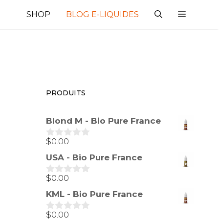
SHOP
BLOG E-LIQUIDES
PRODUITS
Blond M - Bio Pure France
$
0.00
0
s
USA - Bio Pure France
u
r
5
$
0.00
0
s
KML - Bio Pure France
u
r
5
$
0.00
0