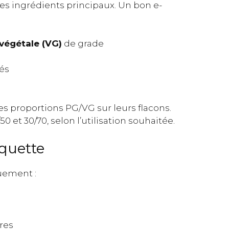
ses ingrédients principaux. Un bon e-
 végétale (VG)
de grade
iés
es proportions PG/VG sur leurs flacons.
0 et 30/70, selon l’utilisation souhaitée.
iquette
uement :
res