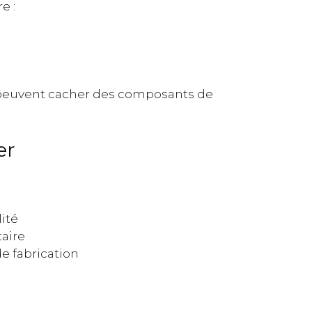
e :
 peuvent cacher des composants de
er
lité
taire
e fabrication