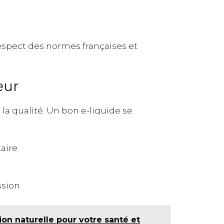
spect des normes françaises et
eur
la qualité. Un bon e-liquide se
aire
ssion
tion naturelle pour votre santé et