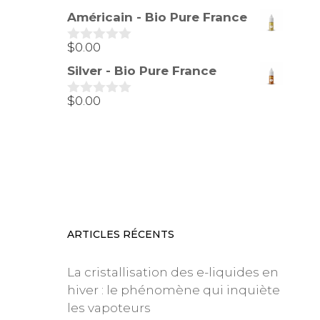
s
Américain - Bio Pure France
u
r
5
$
0.00
0
s
Silver - Bio Pure France
u
r
5
$
0.00
0
s
u
r
5
ARTICLES RÉCENTS
La cristallisation des e-liquides en
hiver : le phénomène qui inquiète
les vapoteurs