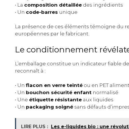
• La
composition détaillée
des ingrédients
• Un
code-barres
unique
La présence de ces éléments témoigne du re
européennes par le fabricant.
Le conditionnement révélat
L’emballage constitue un indicateur fiable de 
reconnaît à :
• Un
flacon en verre teinté
ou en PET aliment
• Un
bouchon sécurité enfant
normalisé
• Une
étiquette résistante
aux liquides
• Un
packaging soigné
sans défauts d’impre
LIRE PLUS :
Les e-liquides bio : une révolu