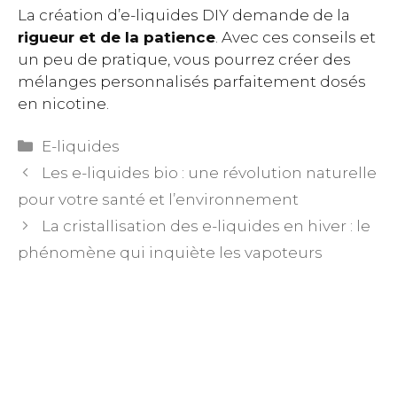
La création d’e-liquides DIY demande de la
rigueur et de la patience
. Avec ces conseils et
un peu de pratique, vous pourrez créer des
mélanges personnalisés parfaitement dosés
en nicotine.
Catégories
E-liquides
Les e-liquides bio : une révolution naturelle
pour votre santé et l’environnement
La cristallisation des e-liquides en hiver : le
phénomène qui inquiète les vapoteurs