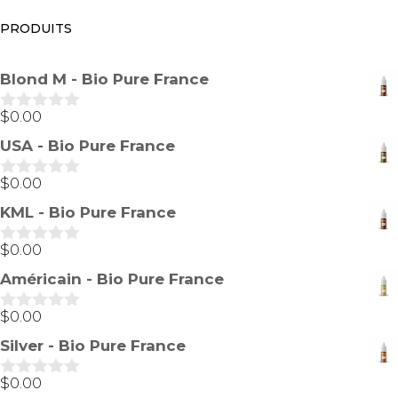
PRODUITS
Blond M - Bio Pure France
$
0.00
0
s
USA - Bio Pure France
u
r
5
$
0.00
0
s
KML - Bio Pure France
u
r
5
$
0.00
0
s
Américain - Bio Pure France
u
r
5
$
0.00
0
s
Silver - Bio Pure France
u
r
5
$
0.00
0