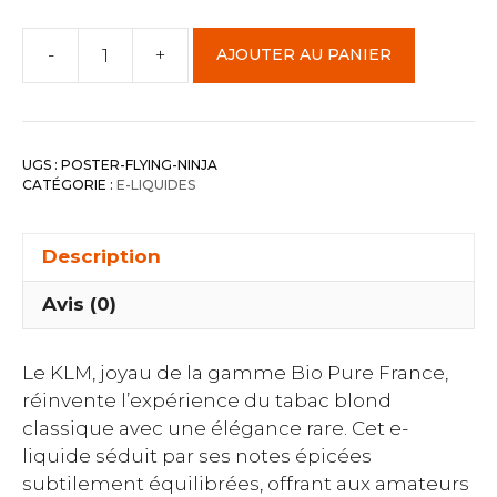
-
+
AJOUTER AU PANIER
quantité
de
KML
-
UGS :
POSTER-FLYING-NINJA
Bio
CATÉGORIE :
E-LIQUIDES
Pure
France
Description
Avis (0)
Le KLM, joyau de la gamme Bio Pure France,
réinvente l’expérience du tabac blond
classique avec une élégance rare. Cet e-
liquide séduit par ses notes épicées
subtilement équilibrées, offrant aux amateurs