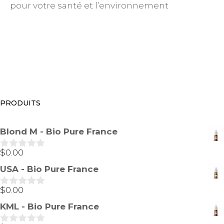
pour votre santé et l’environnement
PRODUITS
Blond M - Bio Pure France
$
0.00
0
s
USA - Bio Pure France
u
r
5
$
0.00
0
s
KML - Bio Pure France
u
r