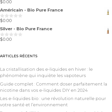
5
$
0.00
0
s
Américain - Bio Pure France
u
r
5
$
0.00
0
s
Silver - Bio Pure France
u
r
5
$
0.00
0
s
u
r
ARTICLES RÉCENTS
5
La cristallisation des e-liquides en hiver : le
phénomène qui inquiète les vapoteurs
Guide complet : Comment doser parfaitement la
nicotine dans vos e-liquides DIY en 2024
Les e-liquides bio : une révolution naturelle pour
votre santé et l’environnement