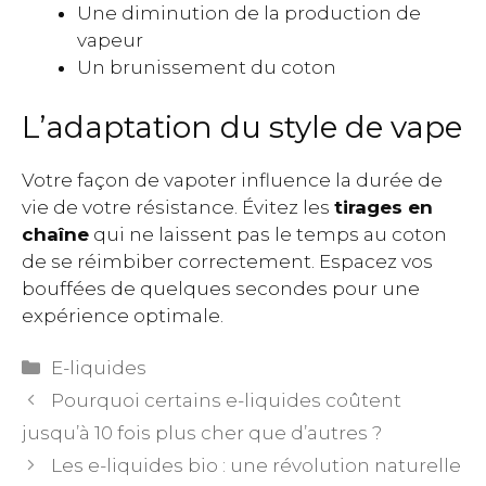
Une diminution de la production de
vapeur
Un brunissement du coton
L’adaptation du style de vape
Votre façon de vapoter influence la durée de
vie de votre résistance. Évitez les
tirages en
chaîne
qui ne laissent pas le temps au coton
de se réimbiber correctement. Espacez vos
bouffées de quelques secondes pour une
expérience optimale.
Catégories
E-liquides
Pourquoi certains e-liquides coûtent
jusqu’à 10 fois plus cher que d’autres ?
Les e-liquides bio : une révolution naturelle