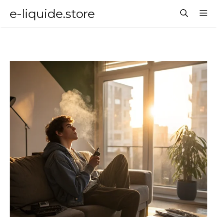
Aller
e-liquide.store
M
au
contenu