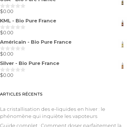
u
r
5
$
0.00
0
s
KML - Bio Pure France
u
r
5
$
0.00
0
s
Américain - Bio Pure France
u
r
5
$
0.00
0
s
Silver - Bio Pure France
u
r
5
$
0.00
0
s
u
r
ARTICLES RÉCENTS
5
La cristallisation des e-liquides en hiver : le
phénomène qui inquiète les vapoteurs
Guide complet : Comment doser parfaitement la