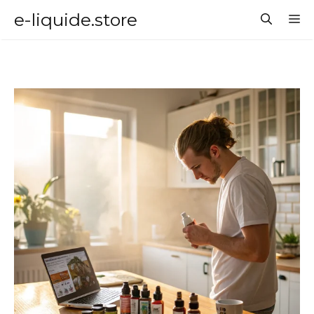
Aller
e-liquide.store
M
au
contenu