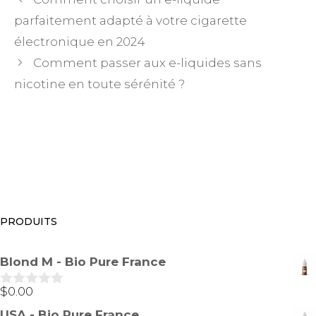
parfaitement adapté à votre cigarette
électronique en 2024
Comment passer aux e-liquides sans
nicotine en toute sérénité ?
PRODUITS
Blond M - Bio Pure France
$
0.00
0
s
USA - Bio Pure France