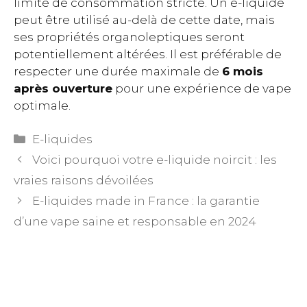
limite de consommation stricte. Un e-liquide
peut être utilisé au-delà de cette date, mais
ses propriétés organoleptiques seront
potentiellement altérées. Il est préférable de
respecter une durée maximale de
6 mois
après ouverture
pour une expérience de vape
optimale.
Catégories
E-liquides
Voici pourquoi votre e-liquide noircit : les
vraies raisons dévoilées
E-liquides made in France : la garantie
d’une vape saine et responsable en 2024