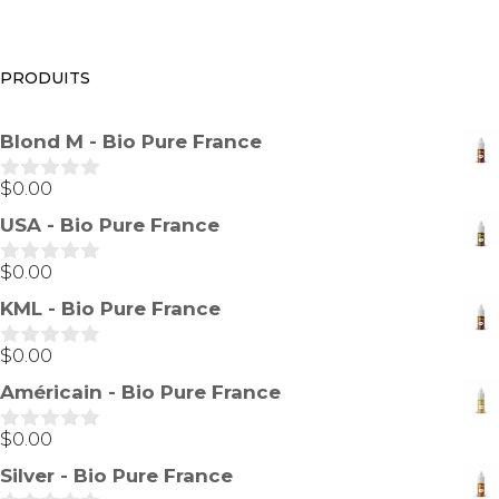
PRODUITS
Blond M - Bio Pure France
$
0.00
0
s
USA - Bio Pure France
u
r
5
$
0.00
0
s
KML - Bio Pure France
u
r
5
$
0.00
0
s
Américain - Bio Pure France
u
r
5
$
0.00
0
s
Silver - Bio Pure France
u