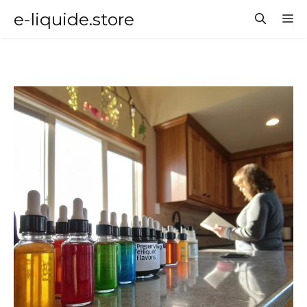
Aller
e-liquide.store
M
au
contenu