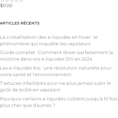
r
5
$
0.00
0
s
u
r
ARTICLES RÉCENTS
5
La cristallisation des e-liquides en hiver : le
phénomène qui inquiète les vapoteurs
Guide complet : Comment doser parfaitement la
nicotine dans vos e-liquides DIY en 2024
Les e-liquides bio : une révolution naturelle pour
votre santé et l’environnement
7 astuces infaillibles pour ne plus jamais subir le
goût de brûlé en vapotant
Pourquoi certains e-liquides coûtent jusqu’à 10 fois
plus cher que d’autres ?