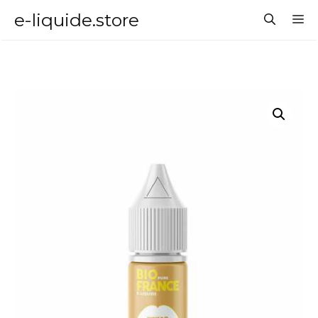
Aller
e-liquide.store
M
au
contenu