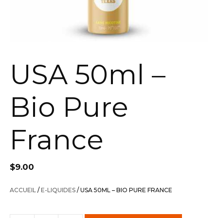
USA 50ml –
Bio Pure
France
$
9.00
ACCUEIL
/
E-LIQUIDES
/ USA 50ML – BIO PURE FRANCE