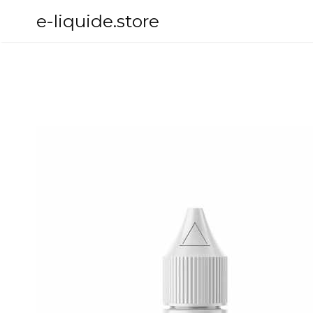
Aller
e-liquide.store
au
contenu