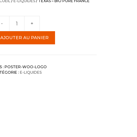
CUEIL
/
E-LIQUIDES
/ TEXAS – BIO PURE FRANCE
-
+
antité
e
AJOUTER AU PANIER
xas
o
re
S :
POSTER-WOO-LOGO
ance
TÉGORIE :
E-LIQUIDES