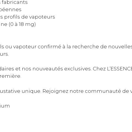
 fabricants
opéennes
s profils de vapoteurs
ne (0 à 18 mg)
s ou vapoteur confirmé à la recherche de nouvelle
urs.
res et nos nouveautés exclusives. Chez L’ESSENCE D
première.
gustative unique. Rejoignez notre communauté de v
mium